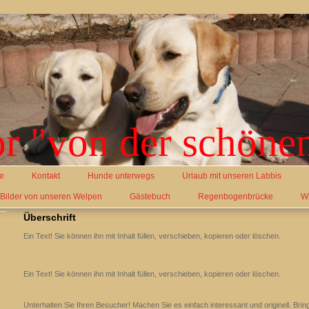
r "von der schöne
e
Kontakt
Hunde unterwegs
Urlaub mit unseren Labbis
 Bilder von unseren Welpen
Gästebuch
Regenbogenbrücke
W
Überschrift
Ein Text! Sie können ihn mit Inhalt füllen, verschieben, kopieren oder löschen.
Ein Text! Sie können ihn mit Inhalt füllen, verschieben, kopieren oder löschen.
Unterhalten Sie Ihren Besucher! Machen Sie es einfach interessant und originell. Brin