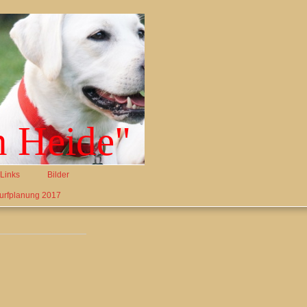
n Heide"
Links
Bilder
urfplanung 2017