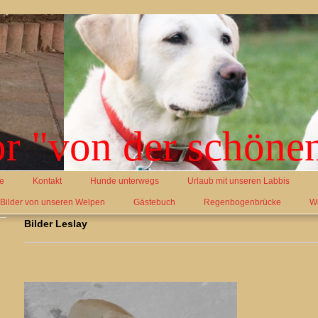
r "von der schöne
e
Kontakt
Hunde unterwegs
Urlaub mit unseren Labbis
 Bilder von unseren Welpen
Gästebuch
Regenbogenbrücke
W
Bilder Leslay