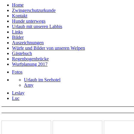
Labrador "von de
Home
Zwingerschutzurkunde
Kontakt
Hunde unterwegs
Urlaub mit unseren Labbis
Links
Bilder
Auszeichnungen
Würfe und Bilder von unseren Welpen
Gästebuch
Regenbogenbrücke
Wurfplanung 2017
Fotos
Urlaub im Seehotel
Amy
Leslay
Luc